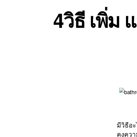
4วิธี เพิ่ม
มีวิธีอ
คงความ