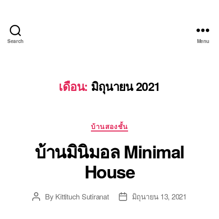
Search
Menu
อยู่
กับ
บ้าน
เดือน:
มิถุนายน 2021
Categories
บ้านสองชั้น
บ้านมินิมอล Minimal
House
By
Kittituch Sutiranat
มิถุนายน 13, 2021
Post
Post
author
date