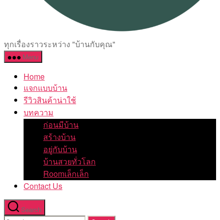
อยู่
ทุกเรื่องราวระหว่าง "บ้านกับคุณ"
กับ
Menu
บ้าน
Home
แจกแบบบ้าน
รีวิวสินค้าน่าใช้
บทความ
ก่อนมีบ้าน
สร้างบ้าน
อยู่กับบ้าน
บ้านสวยทั่วโลก
Roomเล็กเล็ก
Contact Us
Search