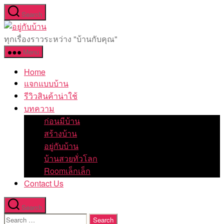
Skip
Search
to
อยู่
the
กับ
ทุกเรื่องราวระหว่าง "บ้านกับคุณ"
content
บ้าน
Menu
Home
แจกแบบบ้าน
รีวิวสินค้าน่าใช้
บทความ
ก่อนมีบ้าน
สร้างบ้าน
อยู่กับบ้าน
บ้านสวยทั่วโลก
Roomเล็กเล็ก
Contact Us
Search
Search