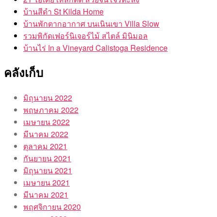
บ้านสีดำ St Kilda Home
บ้านพักตากอากาศ บนเนินเขา Villa Slow
รวมพิกัดเฟอร์นิเจอร์ไม้ สไตล์ มินิมอล
บ้านไร่ In a Vineyard Calistoga Residence
คลังเก็บ
มิถุนายน 2022
พฤษภาคม 2022
เมษายน 2022
มีนาคม 2022
ตุลาคม 2021
กันยายน 2021
มิถุนายน 2021
เมษายน 2021
มีนาคม 2021
พฤศจิกายน 2020