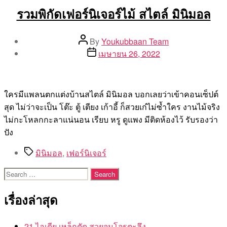
รวมพิกัดเฟอร์นิเจอร์ไม้ สไตล์ มินิมอล
Post
By
Youkubbaan Team
author
Post
เมษายน 26, 2022
date
ใครมีแพลนตกแต่งบ้านสไตล์ มินิมอล บอกเลยว่าเข้าคอนเซ็ปต์
สุด ไม่ว่าจะเป็น โต๊ะ ตู้ เตียง เก้าอี้ ก็สวยเก๋ไม่ซ้ำใคร งานไม้จริง
ไม่กะโหลกกะลาแน่นอน เรียบ หรู ดูแพง มีติดห้องไว้ รับรองว่า
ปัง
Tags
มินิมอล
,
เฟอร์นิเจอร์
Search
for:
เรื่องล่าสุด
21 ไอเดีย เหล็กดัด สวยจนโจรตะลึง