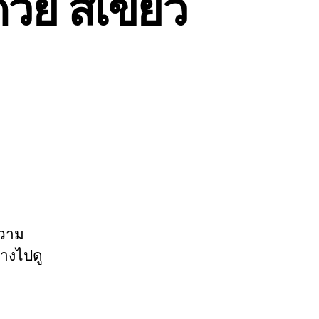
วย สีเขียว
ความ
้างไปดู