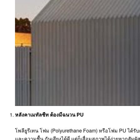
หลังคาเมทัลชีท ต้องมีฉนวน PU
โพลียูรีเทน โฟม (Polyurethane Foam) หรือโฟม PU ได้รับก
และความชื้น กันเสียงได้ดี แต่ก็เสื่อมสภาพได้ง่ายหากสั