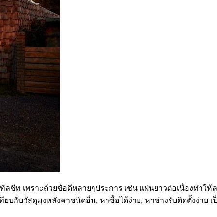
คาเมทัลชีท เพราะด้วยข้อดีหลายๆประการ เช่น แผ่นยาวต่อเนื่องทำให้
ียบกับวัสดุมุงหลังคาชนิดอื่น, หาซื้อได้ง่าย, หาช่างรับติดตั้งง่า