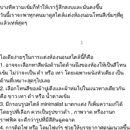
บางทีความเข้มก็ทำให้เรารู้สึกสงบและมั่นคงขึ้น
วันนี้เราจะพาทุกคนมาดูสไตล์แต่งห้องนอนโทนสีเข้มๆที่ดู
แล้วเท่ห์สุดๆ
1
ไอเดียง่ายๆในการแต่งห้องนอนสไตล์นี้ก็คือ
1. อาจจะเลือกทาสีผนังด้านใดด้านนึงของห้องให้เป็นสีโทน
เข้ม ไม่ว่าจะเป็น ดำ หรือ เทา โดยเฉพาะผนังหัวเตียง เป็น
ด้านที่เหมาะสุดๆไปเลย
2. เลือกโทนสีของผ้าปูเตีงและผ้าห่มไปในแนวทางเดียวกัน
คือ ขาว เทา ดำ หรือ น้ำตาลเข้ม
3. มีกรอบรูปสไตล์ minimalist มาตกแต่ง ก็เพิ่มความเก๋ได้
โดยรูปที่เลือก ควรเป็นรูปขาวดำ , ภาพวาด หรืองานก
ราฟฟิค จะดีกว่ารูปที่มีสีสันฉูดฉาด
4. การติดไฟ หรือ โคมไฟเก๋ๆ ช่วยให้บรรยากาศดูนุ่มนวลขึ้น