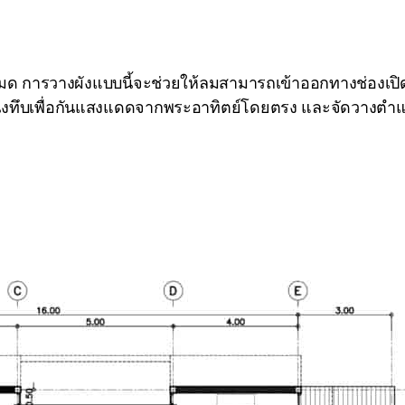
งกันหมด การวางผังแบบนี้จะช่วยให้ลมสามารถเข้าออกทางช่องเปิ
ผนังทึบเพื่อกันแสงแดดจากพระอาทิตย์โดยตรง และจัดวางตำแห