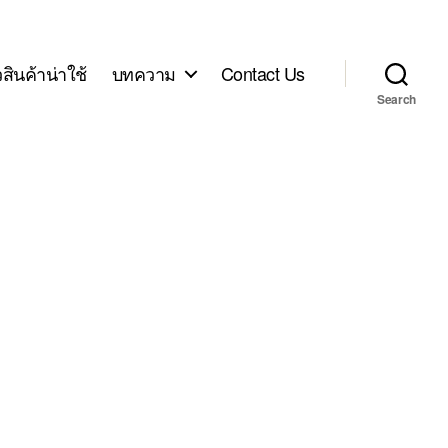
ิวสินค้าน่าใช้
บทความ
Contact Us
Search