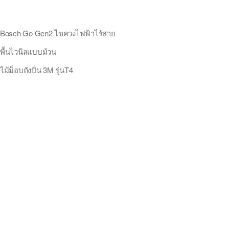
Bosch Go Gen2 ไขควงไฟฟ้าไร้สาย
พื้นไวนิลแบบม้วน
ไม้ม็อบถังปั่น 3M รุ่นT4