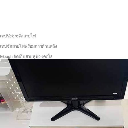
เทปVelcroจัดสายไฟ
เทปจัดสายไฟพร้อมกาวด้านหลัง
Elough จัดเก็บสายหูฟัง-เคเบิ้ล