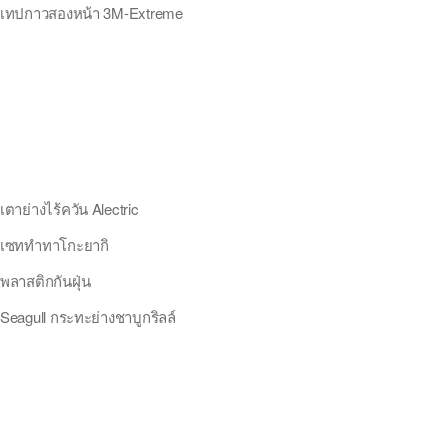
เทปกาวสองหน้า 3M-Extreme
เตาย่างไร้ควัน Alectric
เซททำทาโกะยากิ
พลาสติกกันฝุ่น
Seagull กระทะย่างชาบูกริลล์