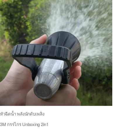
หัวฉีดน้ำ พลังนักดับเพลิง
3M กรรไกร Unboxing 2in1