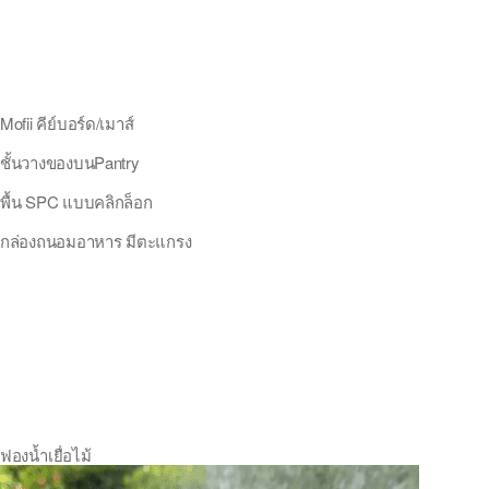
Mofii คีย์บอร์ด/เมาส์
ชั้นวางของบนPantry
พื้น SPC แบบคลิกล็อก
กล่องถนอมอาหาร มีตะแกรง
ฟองน้ำเยื่อไม้